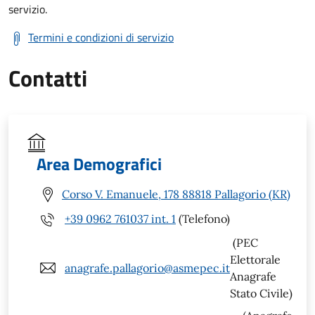
servizio.
Termini e condizioni di servizio
Contatti
Area Demografici
Corso V. Emanuele, 178 88818 Pallagorio (KR)
+39 0962 761037 int. 1
(Telefono)
(PEC
Elettorale
anagrafe.pallagorio@asmepec.it
Anagrafe
Stato Civile)