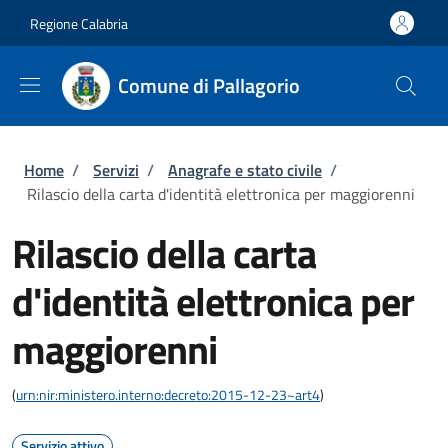
Salta al contenuto principale
Skip to footer content
Regione Calabria
Comune di Pallagorio
Briciole di pane
Home
/
Servizi
/
Anagrafe e stato civile
/
Rilascio della carta d'identità elettronica per maggiorenni
Rilascio della carta
d'identità elettronica per
maggiorenni
(
urn:nir:ministero.interno:decreto:2015-12-23~art4
)
Servizio attivo