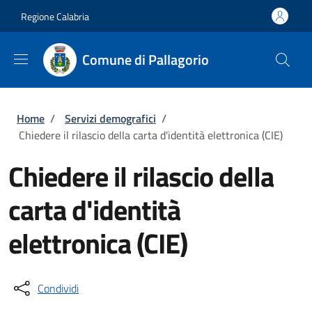
Salta al contenuto principale
Skip to footer content
Regione Calabria
Comune di Pallagorio
Briciole di pane
Home
/
Servizi demografici
/
Chiedere il rilascio della carta d'identità elettronica (CIE)
Chiedere il rilascio della
carta d'identità
elettronica (CIE)
Condividi