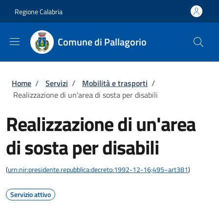
Salta al contenuto principale
Skip to footer content
Regione Calabria
Comune di Pallagorio
Briciole di pane
Home
/
Servizi
/
Mobilità e trasporti
/
Realizzazione di un'area di sosta per disabili
Realizzazione di un'area
di sosta per disabili
(
urn:nir:presidente.repubblica:decreto:1992-12-16;495~art381
)
Servizio attivo