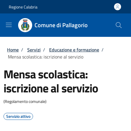
Salta al contenuto principale
Skip to footer content
Regione Calabria
Comune di Pallagorio
Briciole di pane
Home
/
Servizi
/
Educazione e formazione
/
Mensa scolastica: iscrizione al servizio
Mensa scolastica:
iscrizione al servizio
(Regolamento comunale)
Servizio attivo