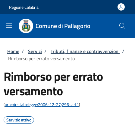
Salta al contenuto principale
Skip to footer content
Regione Calabria
Comune di Pallagorio
Briciole di pane
Home
/
Servizi
/
Tributi, finanze e contravvenzioni
/
Rimborso per errato versamento
Rimborso per errato
versamento
(
urn:nir:stato:legge:2006-12-27;296~art1
)
Servizio attivo