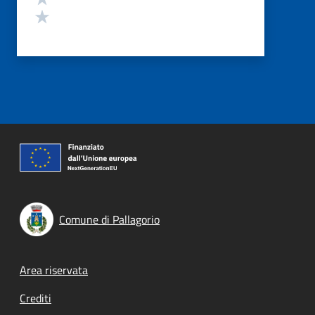
Valuta 1 stelle su 5
Comune di Pallagorio
Footer menu
Area riservata
Crediti