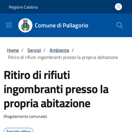
Salta al contenuto principale
Skip to footer content
Regione Calabria
Comune di Pallagorio
Briciole di pane
Home
/
Servizi
/
Ambiente
/
Ritiro di rifiuti ingombranti presso la propria abitazione
Ritiro di rifiuti
ingombranti presso la
propria abitazione
(Regolamento comunale)
Servizio attivo