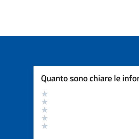
Quanto sono chiare le info
Valutazione
Valuta 5 stelle su 5
Valuta 4 stelle su 5
Valuta 3 stelle su 5
Valuta 2 stelle su 5
Valuta 1 stelle su 5