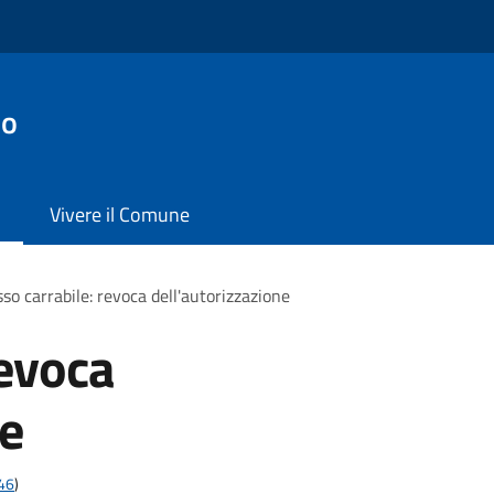
io
Vivere il Comune
so carrabile: revoca dell'autorizzazione
revoca
ne
t46
)