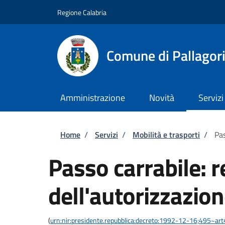
Salta al contenuto principale
Skip to footer content
Regione Calabria
Comune di Pallagor
Amministrazione
Novità
Servizi
Briciole di pane
Home
/
Servizi
/
Mobilità e trasporti
/
Pas
Passo carrabile: 
dell'autorizzazio
(
urn:nir:presidente.repubblica:decreto:1992-12-16;495~ar