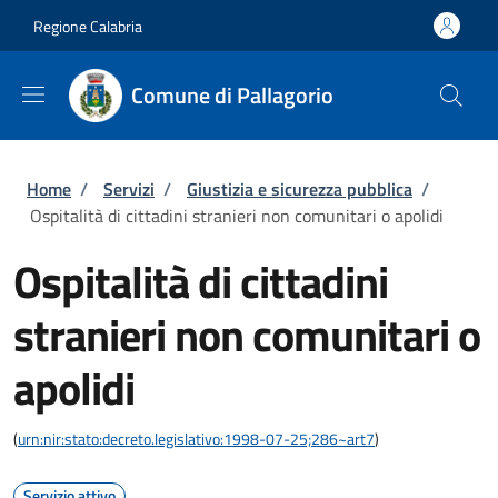
Salta al contenuto principale
Skip to footer content
Regione Calabria
Comune di Pallagorio
Briciole di pane
Home
/
Servizi
/
Giustizia e sicurezza pubblica
/
Ospitalità di cittadini stranieri non comunitari o apolidi
Ospitalità di cittadini
stranieri non comunitari o
apolidi
(
urn:nir:stato:decreto.legislativo:1998-07-25;286~art7
)
Servizio attivo