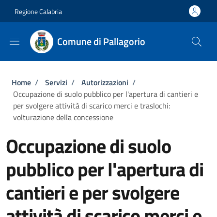
Salta al contenuto principale
Skip to footer content
Regione Calabria
Comune di Pallagorio
Briciole di pane
Home
/
Servizi
/
Autorizzazioni
/
Occupazione di suolo pubblico per l'apertura di cantieri e
per svolgere attività di scarico merci e traslochi:
volturazione della concessione
Occupazione di suolo
pubblico per l'apertura di
cantieri e per svolgere
attività di scarico merci e