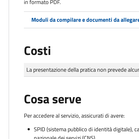
in formato PDF.
Moduli da compilare e documenti da allegar
Costi
Tipo di pagamento
Importo
La presentazione della pratica non prevede al
Cosa serve
Per accedere al servizio, assicurati di avere:
SPID (sistema pubblico di identità digitale), ca
nazionale dei servizi (CNS)