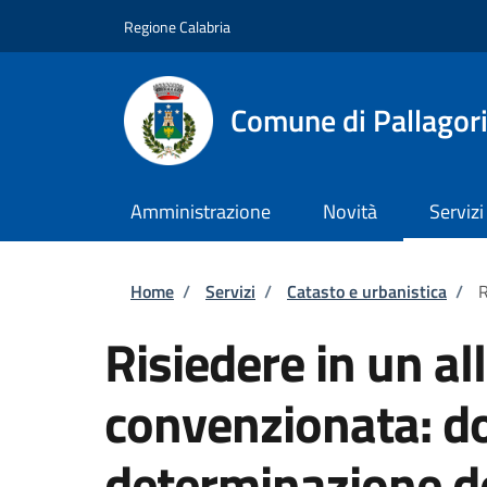
Salta al contenuto principale
Skip to footer content
Regione Calabria
Comune di Pallagor
Amministrazione
Novità
Servizi
Briciole di pane
Home
/
Servizi
/
Catasto e urbanistica
/
R
Risiedere in un all
convenzionata: d
determinazione d