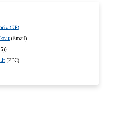
orio (KR)
kr.it
(Email)
5))
.it
(PEC)