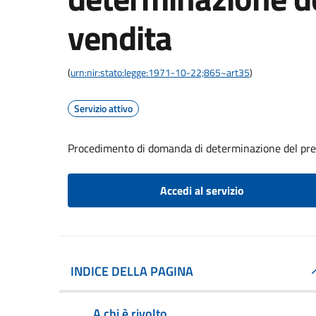
vendita
(
urn:nir:stato:legge:1971-10-22;865~art35
)
Servizio attivo
Procedimento di domanda di determinazione del pre
Accedi al servizio
INDICE DELLA PAGINA
A chi è rivolto