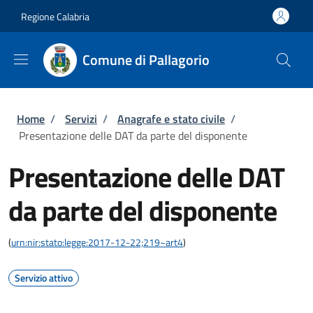
Salta al contenuto principale
Skip to footer content
Regione Calabria
Comune di Pallagorio
Briciole di pane
Home
/
Servizi
/
Anagrafe e stato civile
/
Presentazione delle DAT da parte del disponente
Presentazione delle DAT
da parte del disponente
(
urn:nir:stato:legge:2017-12-22;219~art4
)
Servizio attivo