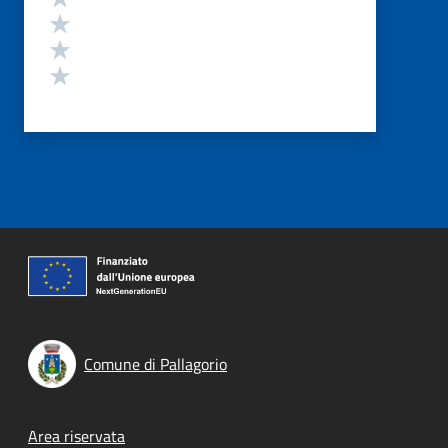
Valuta 3 stelle su 5
Valuta 2 stelle su 5
Valuta 1 stelle su 5
Comune di Pallagorio
Footer menu
Area riservata