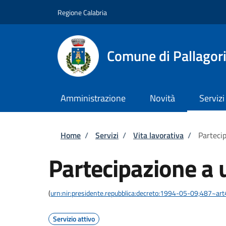
Salta al contenuto principale
Skip to footer content
Regione Calabria
Comune di Pallagor
Amministrazione
Novità
Servizi
Briciole di pane
Home
/
Servizi
/
Vita lavorativa
/
Parteci
Partecipazione a 
(
urn:nir:presidente.repubblica:decreto:1994-05-09;487~art
Servizio attivo