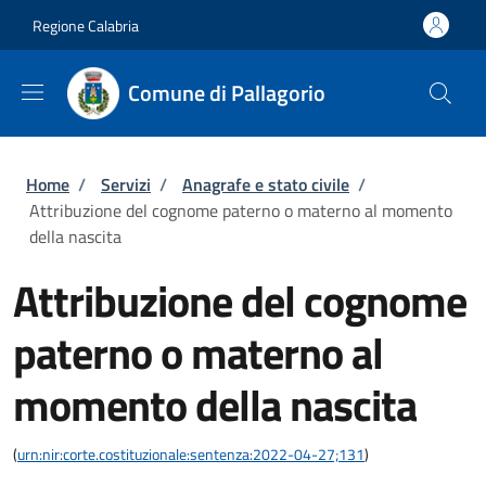
Salta al contenuto principale
Skip to footer content
Regione Calabria
Comune di Pallagorio
Briciole di pane
Home
/
Servizi
/
Anagrafe e stato civile
/
Attribuzione del cognome paterno o materno al momento
della nascita
Attribuzione del cognome
paterno o materno al
momento della nascita
(
urn:nir:corte.costituzionale:sentenza:2022-04-27;131
)