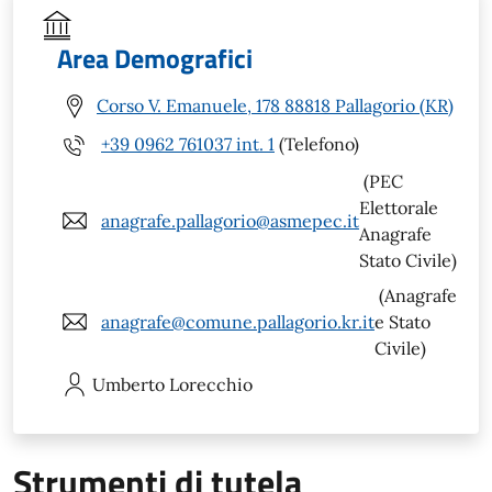
Area Demografici
Corso V. Emanuele, 178 88818 Pallagorio (KR)
+39 0962 761037 int. 1
(Telefono)
(PEC
Elettorale
anagrafe.pallagorio@asmepec.it
Anagrafe
Stato Civile)
(Anagrafe
anagrafe@comune.pallagorio.kr.it
e Stato
Civile)
Umberto
Lorecchio
Strumenti di tutela