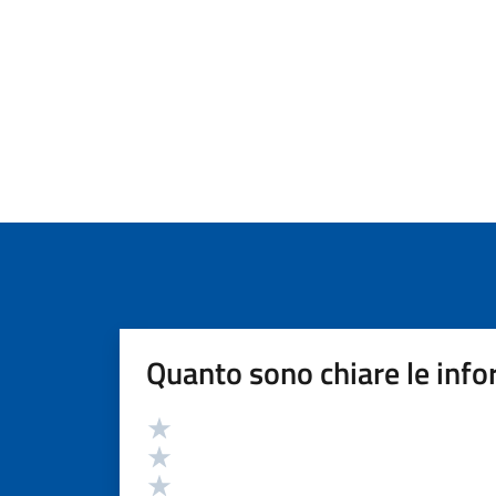
Quanto sono chiare le info
Valutazione
Valuta 5 stelle su 5
Valuta 4 stelle su 5
Valuta 3 stelle su 5