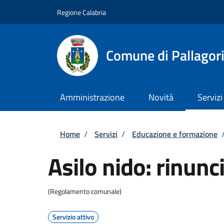
Salta al contenuto principale
Skip to footer content
Regione Calabria
Comune di Pallagor
Amministrazione
Novità
Servizi
Briciole di pane
Home
/
Servizi
/
Educazione e formazione
Asilo nido: rinunci
(Regolamento comunale)
Servizio attivo