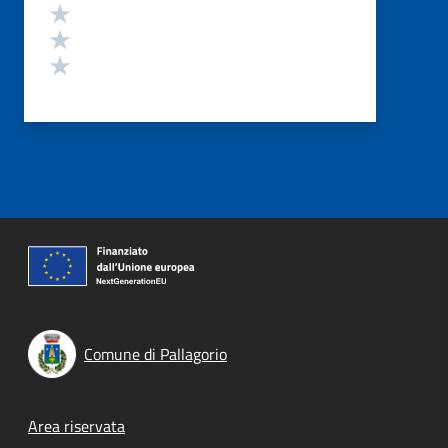
Valuta 3 stelle su 5
Valuta 2 stelle su 5
Valuta 1 stelle su 5
Comune di Pallagorio
Footer menu
Area riservata