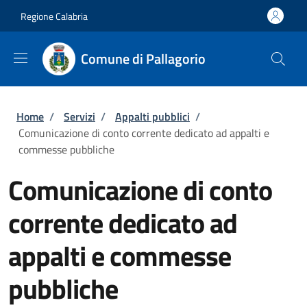
Salta al contenuto principale
Skip to footer content
Regione Calabria
Comune di Pallagorio
Briciole di pane
Home
/
Servizi
/
Appalti pubblici
/
Comunicazione di conto corrente dedicato ad appalti e
commesse pubbliche
Comunicazione di conto
corrente dedicato ad
appalti e commesse
pubbliche