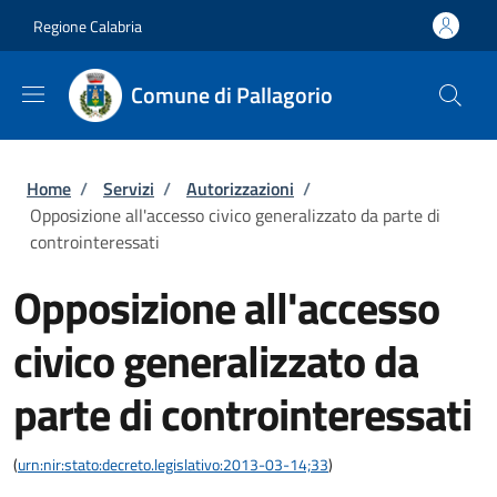
Salta al contenuto principale
Skip to footer content
Regione Calabria
Comune di Pallagorio
Briciole di pane
Home
/
Servizi
/
Autorizzazioni
/
Opposizione all'accesso civico generalizzato da parte di
controinteressati
Opposizione all'accesso
civico generalizzato da
parte di controinteressati
(
urn:nir:stato:decreto.legislativo:2013-03-14;33
)