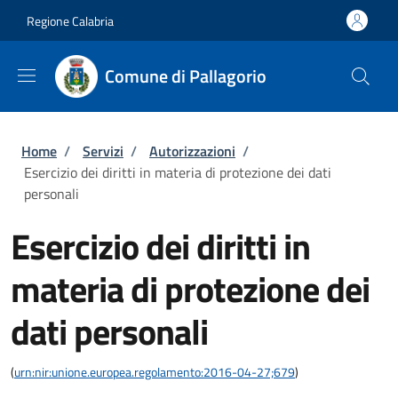
Salta al contenuto principale
Skip to footer content
Regione Calabria
Comune di Pallagorio
Briciole di pane
Home
/
Servizi
/
Autorizzazioni
/
Esercizio dei diritti in materia di protezione dei dati
personali
Esercizio dei diritti in
materia di protezione dei
dati personali
(
urn:nir:unione.europea.regolamento:2016-04-27;679
)