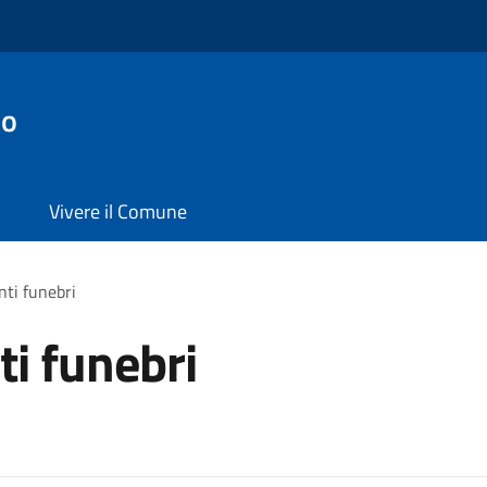
io
Vivere il Comune
ti funebri
i funebri