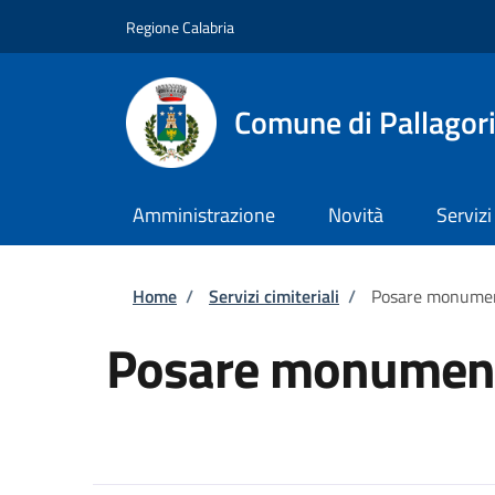
Salta al contenuto principale
Skip to footer content
Regione Calabria
Comune di Pallagor
Amministrazione
Novità
Servizi
Briciole di pane
Home
/
Servizi cimiteriali
/
Posare monumen
Posare monument