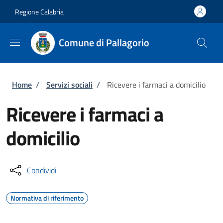
Salta al contenuto principale
Skip to footer content
Regione Calabria
Comune di Pallagorio
Briciole di pane
Home
/
Servizi sociali
/
Ricevere i farmaci a domicilio
Ricevere i farmaci a
domicilio
Condividi
Normativa di riferimento